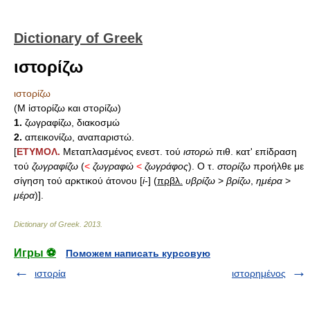
Dictionary of Greek
ιστορίζω
ιστορίζω
(Μ ἱστορίζω και στορίζω)
1.
ζωγραφίζω, διακοσμώ
2.
απεικονίζω, αναπαριστώ.
[
ΕΤΥΜΟΛ.
Μεταπλασμένος ενεστ. τού
ιστορώ
πιθ. κατ' επίδραση
τού
ζωγραφίζω
(
<
ζωγραφώ
<
ζωγράφος
). Ο τ.
στορίζω
προήλθε με
σίγηση τού αρκτικού άτονου [
i
-] (
πρβλ.
υβρίζω
>
βρίζω
,
ημέρα
>
μέρα
)].
Dictionary of Greek
.
2013
.
Игры ⚽
Поможем написать курсовую
ιστορία
ιστορημένος