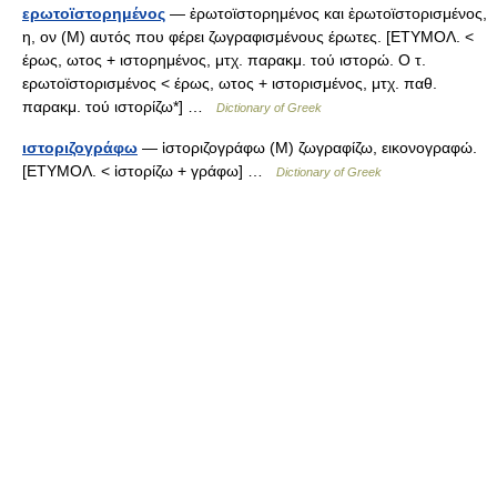
ερωτοϊστορημένος
— ἐρωτοϊστορημένος και ἐρωτοϊστορισμένος,
η, ον (Μ) αυτός που φέρει ζωγραφισμένους έρωτες. [ΕΤΥΜΟΛ. <
έρως, ωτος + ιστορημένος, μτχ. παρακμ. τού ιστορώ. Ο τ.
ερωτοϊστορισμένος < έρως, ωτος + ιστορισμένος, μτχ. παθ.
παρακμ. τού ιστορίζω*] …
Dictionary of Greek
ιστοριζογράφω
— ἱστοριζογράφω (Μ) ζωγραφίζω, εικονογραφώ.
[ΕΤΥΜΟΛ. < ἱστορίζω + γράφω] …
Dictionary of Greek