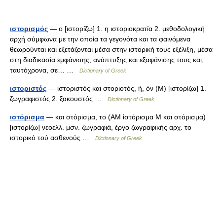
ιστορισμός
— ο [ιστορίζω] 1. η ιστοριοκρατία 2. μεθοδολογική
αρχή σύμφωνα με την οποία τα γεγονότα και τα φαινόμενα
θεωρούνται και εξετάζονται μέσα στην ιστορική τους εξέλιξη, μέσα
στη διαδικασία εμφάνισης, ανάπτυξης και εξαφάνισης τους και,
ταυτόχρονα, σε… …
Dictionary of Greek
ιστοριστός
— ἱστοριστός και στοριοτός, ή, όν (Μ) [ιστορίζω] 1.
ζωγραφιστός 2. ξακουστός …
Dictionary of Greek
ιστόρισμα
— και στόρισμα, το (ΑΜ ἱστόρισμα Μ και στόρισμα)
[ιστορίζω] νεοελλ. μσν. ζωγραφιά, έργο ζωγραφικής αρχ. το
ιστορικό τού ασθενούς …
Dictionary of Greek