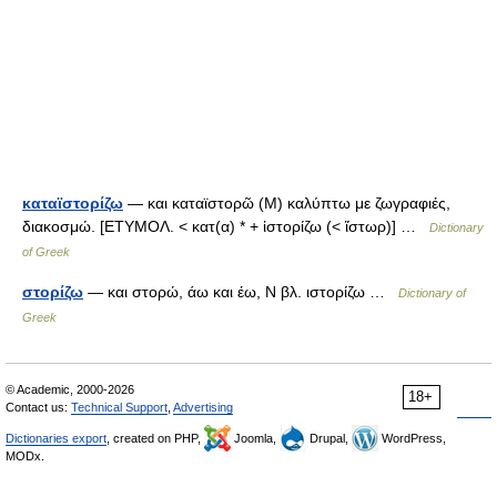
καταϊστορίζω
— και καταϊστορῶ (Μ) καλύπτω με ζωγραφιές,
διακοσμώ. [ΕΤΥΜΟΛ. < κατ(α) * + ἱστορίζω (< ἵστωρ)] …
Dictionary
of Greek
στορίζω
— και στορώ, άω και έω, Ν βλ. ιστορίζω …
Dictionary of
Greek
© Academic, 2000-2026
18+
Contact us:
Technical Support
,
Advertising
Dictionaries export
, created on PHP,
Joomla,
Drupal,
WordPress,
MODx.