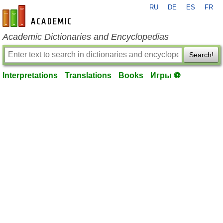
RU
DE
ES
FR
en-academic.com
Academic Dictionaries and Encyclopedias
Search!
Interpretations
Translations
Books
Игры ⚽